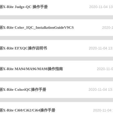
X-Rite Judge-QC 操作手册
2020-11-04 13
-Rite Color_IQC_InstallationGuideV9CS
2020-1
X-Rite EFXQC操作说明书
2020-11-04 13
X-Rite MA94/MA96/MA98操作指南
2020-11-0
X-Rite ColoriQC操作手册
2020-11-04 13
X-Rite Ci60/Ci62/Ci64操作手册
2020-11-04 