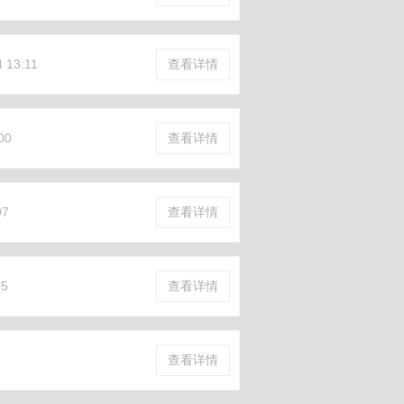
4 13:11
查看详情
00
查看详情
07
查看详情
05
查看详情
查看详情