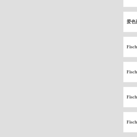
爱色丽
Fis
Fis
Fis
Fis