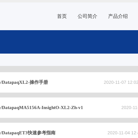
首页
公司简介
产品介绍
ke/DatapaqXL2-操作手册
2020-11-07 12:0
e/DatapaqMA5156A-InsightO-XL2-Zh-v1
2020-11
ke/DatapaqET3快速参考指南
2020-11-04 12: