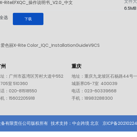
文件大
X-RiteEFXQC_操作说明书_V2.0_中文
6.5MB
全选
下载
爱色丽X-Rite Color_IQC_InstallationGuideV9CS
广州
重庆
址：广州市荔湾区芳村大道中552
地址：重庆九龙坡区石杨路44号
705室 510360
城新界D5-7室 400039
电话：
020-81518550
电话：
023-60339668
手机：
15602205918
手机：
18983288300
设备有限责任公司版权所有
技术支持：中企跨境 北京
京ICP备20210224