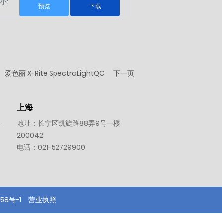
小:
预览
下载
爱色丽 X-Rite SpectraLightQC
下一页
上海
一
地址：长宁区凯旋路88弄9号一楼
200042
电话：
021-52729900
58号-1
营业执照