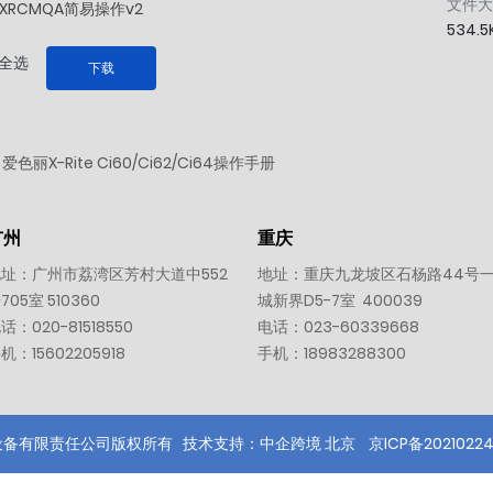
文件大
XRCMQA简易操作v2
534.5
全选
下载
爱色丽X-Rite Ci60/Ci62/Ci64操作手册
广州
重庆
址：广州市荔湾区芳村大道中552
地址：重庆九龙坡区石杨路44号
705室 510360
城新界D5-7室 400039
电话：
020-81518550
电话：
023-60339668
手机：
15602205918
手机：
18983288300
设备有限责任公司版权所有
技术支持：中企跨境 北京
京ICP备20210224