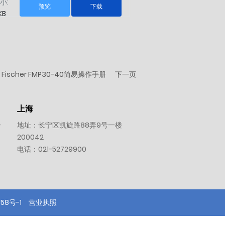
小:
预览
下载
KB
Fischer FMP30-40简易操作手册
下一页
上海
一
地址：长宁区凯旋路88弄9号一楼
200042
电话：
021-52729900
58号-1
营业执照