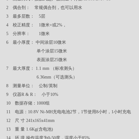
2 偶合剂： 常规偶合剂，也可以用水
3 最多层数： 5层
4 校正精度： 1微米+或2%，
5 分辨率： 1微米
6 最小厚度： 中间涂层10微米
单个涂层15微米
表面涂层25微米
7 最大厚度： 1.1 mm （标准测头）
6.36mm（可选测头）
8 测量单位： 公制/英制
9 仪器R & R： 小于10%
10 数据存储：1000组
11 电源：10.8V Ni-MH充电电池2节，1节使用8小时，1小时充电
12 尺 寸 241x165x41mm
13 重 量 1.6Kg(含电池)
14 环 境 操作温度为0-50度，湿度小于85%