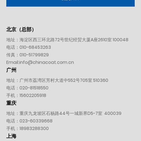
北京（总部）
地址：海淀区西三环北路72号世纪经贸大厦A座2610室 100048
电话：
010-
68453263
传真：010-51799829
Email:
info@chinacoat.com.cn
广州
地址：广州市荔湾区芳村大道中552号705室 510360
电话：
020-81518550
手机：
15602205918
重庆
地址：重庆九龙坡区石杨路44号一城新界D5-7室 400039
电话：
023-60339668
手机：
18983288300
上海