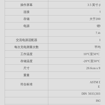
操作屏幕
3.5 英寸 (
连接
USB2
存储
大于2000
电源
锂电
7.4vD
交流电源适配器
12v
每次充电测量次数
平均80
工作温度
10°C至50°C
存储温度
-20°C至50°
尺寸
26.6cm x 9.
重量
ASTM D 224
符合标准
E 21
DIN 5033,5036，
ISO 7