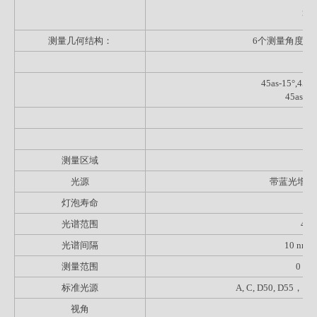
爱色
测量几何结构：
6个测量角度（
4
45as-15°,45as
45as75
测量区域
9m
光源
带蓝光增强
灯泡寿命
光谱范围
400
光谱间隔
10 n
测量范围
0 - 
标准光源
A, C, D50, D55，D6
视角
2