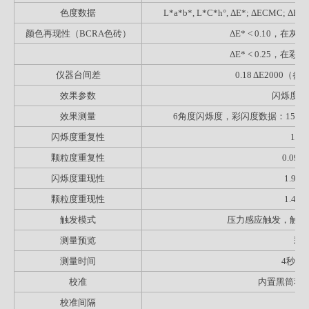
色度数据
L*a*b*, L*C*h°, ΔE*; ΔECMC; ΔE 
颜色再现性（BCRA色砖）
ΔE* < 0.10，
ΔE* < 0.25，
仪器台间差
0.18 ΔE2000
效果参数
闪烁度，
效果测量
6角度闪烁度，彩闪度数据：15as-15, 15as1
闪烁度重复性
15
颗粒度重复性
0.0
闪烁度重现性
1.9
颗粒度重现性
1.4
触发模式
压力感应触发，触屏
测量预览
彩
测量时间
4秒测
校准
内置黑筒和
校准间隔