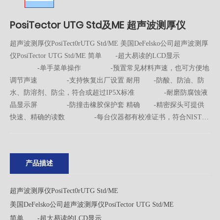
PosiTector UTG Std及ME 超声波测厚仪
超声波测厚仪PosiTect0rUTG Std/ME 美国DeFelsko公司超声波测厚
仪PosiTector UTG Std/ME 简单 -超大易读的LCD显示
-单手菜单操作 -预置常见材料声速，也可方便地
调节声速 -支持恢复出厂设置 耐用 -防酸、防油、防
水、防溶剂、防尘，符合或超过IP5X标准 -耐磨防腐蚀液
晶显示屏 -防撞击橡胶保护套 精确 -精密探头可提供
快速、精确的读数 -每台仪器都有校准证书，符合NIST标
准 -符合美国和国际标准，包括ISO和ASTM标准 多功
能 -英制/公制转换 -单点/两点校准 -高低限声
光报警 -可存储1000组10000个数据 -内置时钟，
产品描述
可标注存储数据时间 -USB接口和红外接口，可将数据输
出到计算机或打印机 -背光显示 -多语言菜单，
包括中文 -PosiTectorUTG ME具有油漆穿透功能
超声波测厚仪PosiTect0rUTG Std/ME
美国DeFelsko公司超声波测厚仪PosiTector UTG Std/ME
简单 -超大易读的LCD显示