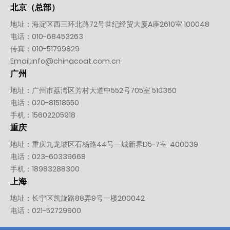
北京（总部）
地址：海淀区西三环北路72号世纪经贸大厦A座2610室 100048
电话：
010-
68453263
传真：010-51799829
Email:
info@chinacoat.com.cn
广州
地址：广州市荔湾区芳村大道中552号705室 510360
电话：
020-81518550
手机：
15602205918
重庆
地址：重庆九龙坡区石杨路44号一城新界D5-7室 400039
电话：
023-60339668
手机：
18983288300
上海
地址：长宁区凯旋路88弄9号一楼200042
电话：
021-52729900