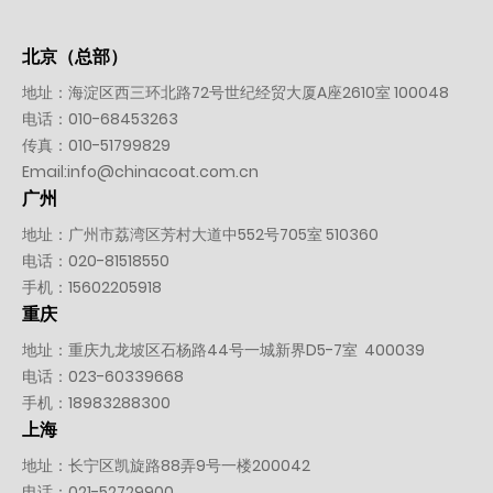
北京（总部）
地址：海淀区西三环北路72号世纪经贸大厦A座2610室 100048
电话：
010-
68453263
传真：010-51799829
Email:
info@chinacoat.com.cn
广州
地址：广州市荔湾区芳村大道中552号705室 510360
电话：
020-81518550
手机：
15602205918
重庆
地址：重庆九龙坡区石杨路44号一城新界D5-7室 400039
电话：
023-60339668
手机：
18983288300
上海
地址：长宁区凯旋路88弄9号一楼200042
电话：
021-52729900