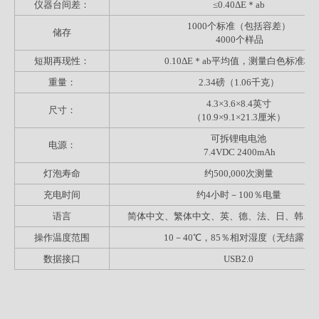
仪器台间差：
≤0.40ΔE＊ab
1000个标准（包括容差）
储存
4000个样品
短期再现性：
0.10ΔE＊ab平均值，测量白色标准板
重量：
2.34磅（1.06千克）
4.3×3.6×8.4英寸
尺寸：
（10.9×9.1×21.3厘米）
可拆锂电电池
电源：
7.4VDC 2400mAh
灯泡寿命
约500,000次测量
充电时间
约4小时－100％电量
语言
简体中文、繁体中文、英、德、法、日、韩、
操作温度范围
10－40℃，85％相对湿度（无结露）
数据接口
USB2.0